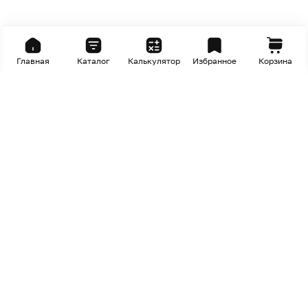
Главная
Каталог
Калькулятор
Избранное
Корзина
Внимание! Осуществляем доставку по
всей Ленинградской области